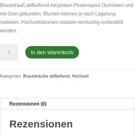
Brautstrauß abfließend mit pinken Phalenopsis Orchideen und
mit Grün gebunden. Blumen können je nach Lagerung
variieren. Hochzeitsblumen müssen rechtzeitig vorbestellt
werden.
Brautstrauß
In den Warenkorb
nr.33
Menge
Kategorien:
Brautsträuße abfließend
,
Hochzeit
Rezensionen (0)
Rezensionen