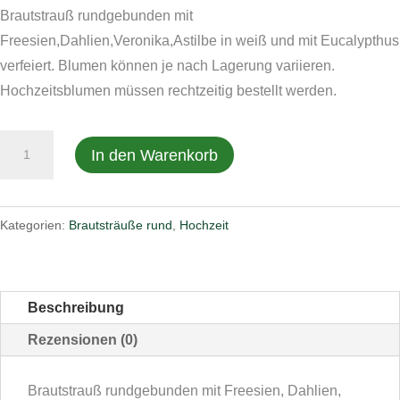
Brautstrauß rundgebunden mit
Freesien,Dahlien,Veronika,Astilbe in weiß und mit Eucalypthus
verfeiert. Blumen können je nach Lagerung variieren.
Hochzeitsblumen müssen rechtzeitig bestellt werden.
Brautstrauß
In den Warenkorb
nr.57
Menge
Kategorien:
Brautsträuße rund
,
Hochzeit
Beschreibung
Rezensionen (0)
Brautstrauß rundgebunden mit Freesien, Dahlien,