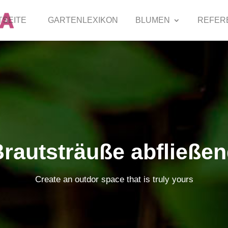
TSEITE
GARTENLEXIKON
BLUMEN
REFER
rautsträuße abfließe
Create an outdor space that is truly yours