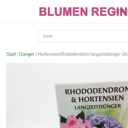
STAR
Start
/
Dünger
/ Hortensien/Rododendron langzeitdünger 1K