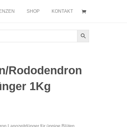
ENZEN
SHOP
KONTAKT
en/Rododendron
ünger 1Kg
on Langzeitdünger für üppige Blüten