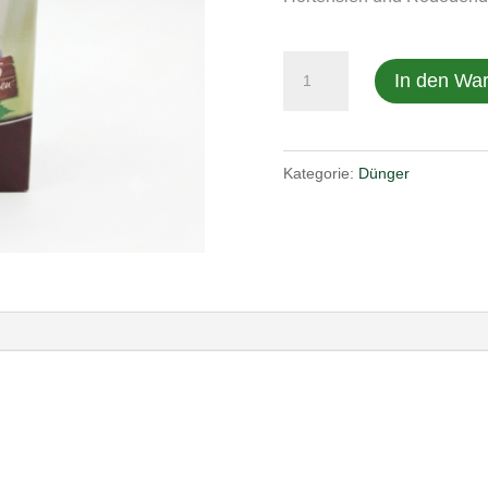
Hortensien/Rododendron
In den Wa
langzeitdünger
1Kg
Menge
Kategorie:
Dünger