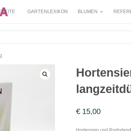
TSEITE
GARTENLEXIKON
BLUMEN
REFER
g
Hortensi
langzeitd
€
15,00
Hortensien und Rododendr