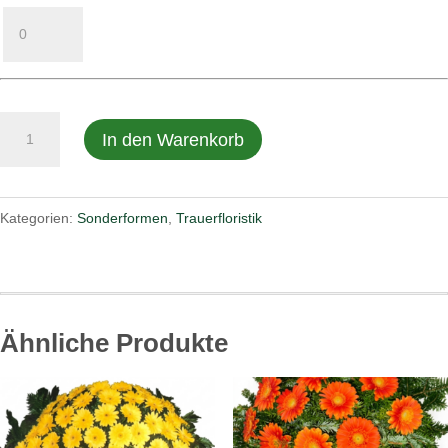
Sonderformen
In den Warenkorb
Katalog
Nr.72
Menge
Kategorien:
Sonderformen
,
Trauerfloristik
Ähnliche Produkte