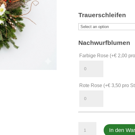
Trauerschleifen
Nachwurfblumen
Farbige Rose
(+
€
2,00
pro
Rote Rose
(+
€
3,50
pro St
Sonderformen
In den Wa
Katalog