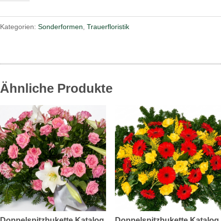
Nr.60
Menge
Kategorien:
Sonderformen
,
Trauerfloristik
Ähnliche Produkte
Doppelspitzbukette Katalog
Doppelspitzbukette Katalog