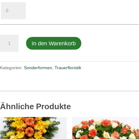
Sonderformen
In den Warenkorb
Katalog
Nr.57
Menge
Kategorien:
Sonderformen
,
Trauerfloristik
Ähnliche Produkte