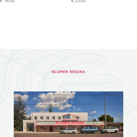
€
18,00
€
23,00