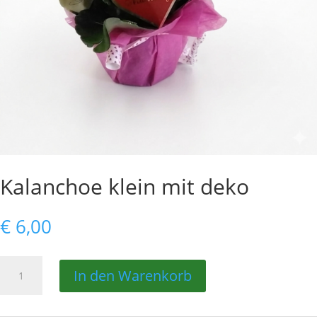
Kalanchoe klein mit deko
€
6,00
Kalanchoe
In den Warenkorb
klein
mit
deko