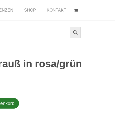
ENZEN
SHOP
KONTAKT
auß in rosa/grün
renkorb