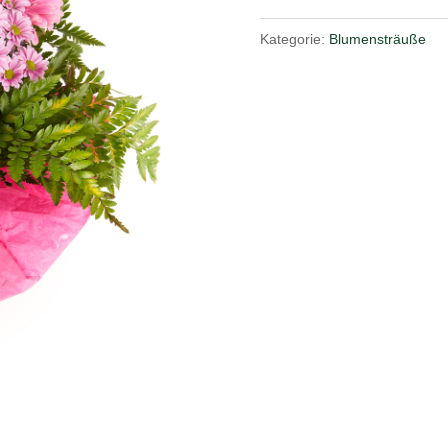
Menge
Kategorie:
Blumensträuße