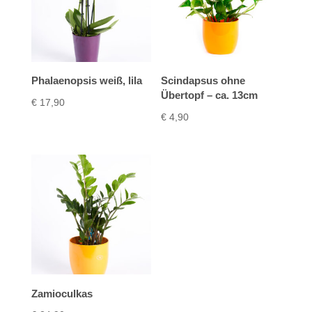
Phalaenopsis weiß, lila
Scindapsus ohne
Übertopf – ca. 13cm
€
17,90
€
4,90
Zamioculkas