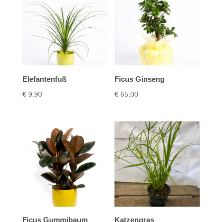
Elefantenfuß
Ficus Ginseng
€
9,90
€
65,00
Ficus Gummibaum
Katzengras